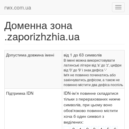
rwx.com.ua
Доменна зона
.zaporizhzhia.ua
Допустима довжина імені
від 1 до 63 символів
В імені можна використовувати
латинські літери від 'a' до 'z', цифри
від '0' до '9' і знак дефіса '-'
Ім'я не повинно починатись або
закінчуватись дефісом, а також не
повинно містити два дефіса поспіль
Підтримка IDN
IDN-ім'я повинне складатися
тільки з перерахованих нижче
символів, при цьому воно
обов'язково повинно містити
хоча б один символ з
виділених: