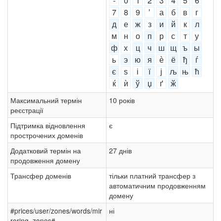
-
0
1
2
3
4
5
6
7
8
9
ʼ
а
б
в
г
д
е
ж
з
и
й
к
л
м
н
о
п
р
с
т
у
ф
х
ц
ч
ш
щ
ъ
ы
ь
э
ю
я
ѐ
ё
ђ
ѓ
є
ѕ
і
ї
ј
љ
њ
ћ
ќ
ѝ
ў
џ
ґ
ӂ
Максимальний термін
10 років
реєстрації
Підтримка відновлення
є
прострочених доменів
Додатковий термін на
27 днів
продовження домену
Трансфер доменів
тільки платний трансфер з
автоматичним продовженням
домену
#prices/user/zones/words/mir
ні
roring_zones#