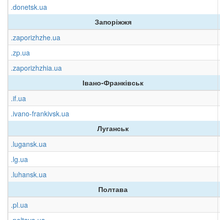
.donetsk.ua
Запоріжжя
.zaporizhzhe.ua
.zp.ua
.zaporizhzhia.ua
Івано-Франківськ
.if.ua
.ivano-frankivsk.ua
Луганськ
.lugansk.ua
.lg.ua
.luhansk.ua
Полтава
.pl.ua