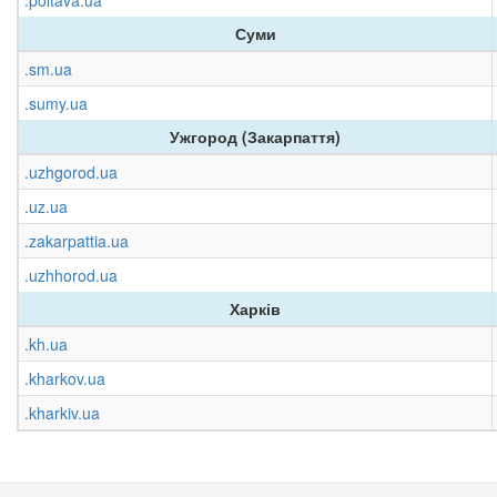
.poltava.ua
Суми
.sm.ua
.sumy.ua
Ужгород (Закарпаття)
.uzhgorod.ua
.uz.ua
.zakarpattia.ua
.uzhhorod.ua
Харків
.kh.ua
.kharkov.ua
.kharkiv.ua