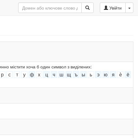
Увійти
инно містити хоча б один символ з виділених:
р
с
т
у
ф
х
ц
ч
ш
щ
ъ
ы
ь
э
ю
я
ѐ
ё