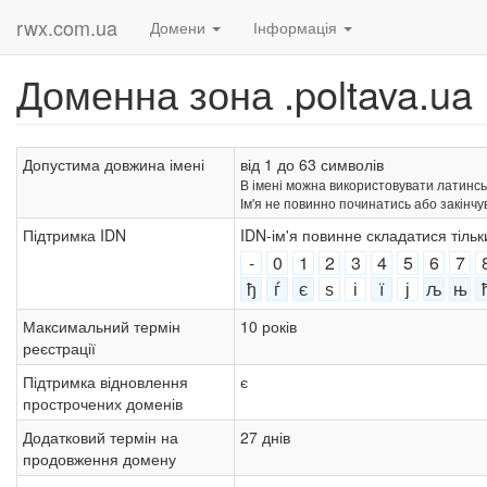
rwx.com.ua
Домени
Інформація
Доменна зона .poltava.ua
Допустима довжина імені
від 1 до 63 символів
В імені можна використовувати латинські лі
Ім'я не повинно починатись або закінчу
Підтримка IDN
IDN-ім'я повинне складатися тіль
-
0
1
2
3
4
5
6
7
ђ
ѓ
є
ѕ
і
ї
ј
љ
њ
Максимальний термін
10 років
реєстрації
Підтримка відновлення
є
прострочених доменів
Додатковий термін на
27 днів
продовження домену