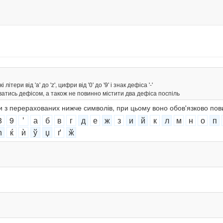
тери від 'a' до 'z', цифри від '0' до '9' і знак дефіса '-'
ватись дефісом, а також не повинно містити два дефіса поспіль
ки з перерахованих нижче символів, при цьому воно обов'язково пов
8
9
ʼ
а
б
в
г
д
е
ж
з
и
й
к
л
м
н
о
п
ћ
ќ
ѝ
ў
џ
ґ
ӂ